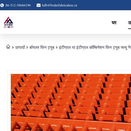
86-512-58666196
hdb@boilerfabrication.cn
घर
उत
उत्पादों
बॉयलर फिन ट्यूब
इंटीग्रल या इंटीग्रल कॉम्बिनेशन फिन ट्यूब फ्ल्यू