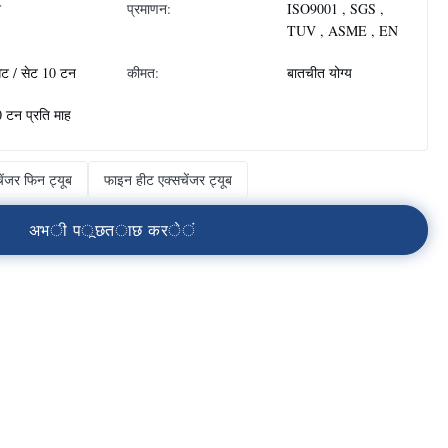
न
प्रमाणन:
ISO9001 , SGS ,
TUV , ASME , EN
ेट / सेट 10 टन
कीमत:
बातचीत योग्य
 टन प्रति माह
ेंजर फिन ट्यूब
फाइन हीट एक्सचेंजर ट्यूब
अ
भ
ी
प
ू
छ
त
ा
छ
क
र
े
ं