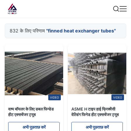
832 के लिए परिणाम
"finned heat exchanger tubes"
VIDEO
VIDEO
वाष्प बॉयलर के लिए डबल फिन्डेड
ASME H टाइप हाई फ्रिक्वेंसी
हीट एक्सचेंजर ट्यूब
वेल्डिंग फिनेड हीट एक्सचेंजर ट्यूब
अभी पूछताछ करें
अभी पूछताछ करें