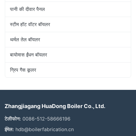
पानी की दीवार पैनल
स्टीम हॉट वॉटर बॉयलर
थर्मल तेल बॉयलर
बायोमास ईंधन बॉयलर
ग्रिप गैस कूलर
Zhangjiagang HuaDong Boiler Co., Ltd.
टेलीफोन:
0086-512-58666196
ईमेल:
hdb@boilerfabrication.cn