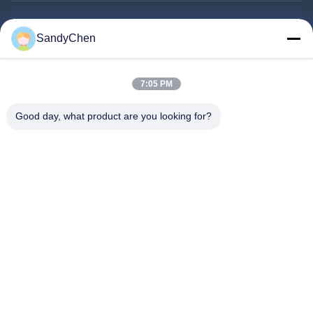
त्वरित लिंक
SandyChen
घर
उत्पादों
7:05 PM
वीडियो
Good day, what product are you looking for?
हमारे बारे में
कारखाना भ्रमण
गुणवत्ता नियंत्रण
एक उद्धरण का अनुरोध करें
Follow Us