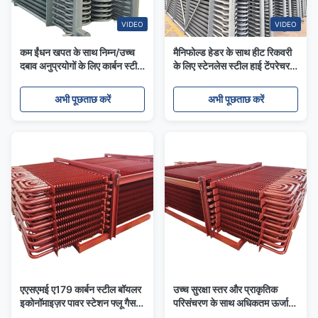
VIDEO
VIDEO
कम ईंधन खपत के साथ निम्न/उच्च
मैनिफोल्ड हेडर के साथ हीट रिकवरी
दबाव अनुप्रयोगों के लिए कार्बन स्टील
के लिए स्टेनलेस स्टील हाई टेंपरेचर
बॉयलर अर्थशास्त्री
बॉयलर इकोनॉमाइज़र
अभी पूछताछ करें
अभी पूछताछ करें
एएसएमई ए179 कार्बन स्टील बॉयलर
उच्च सुरक्षा स्तर और प्राकृतिक
इकोनॉमाइज़र पावर स्टेशन फ्लू गैस
परिसंचरण के साथ अधिकतम ऊर्जा
गर्मी वसूली के लिए
बचत के लिए वर्ग ए औद्योगिक बॉयलर