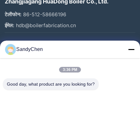
Zhangjiagang HuaDong Boiler Co., Ltd.
टेलीफोन:
86-512-58666196
ईमेल:
hdb@boilerfabrication.cn
त्वरित लिंक
SandyChen
घर
उत्पादों
3:36 PM
वीडियो
Good day, what product are you looking for?
हमारे बारे में
कारखाना भ्रमण
गुणवत्ता नियंत्रण
एक उद्धरण का अनुरोध करें