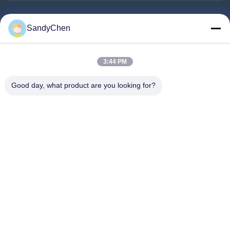
त्वरित लिंक
SandyChen
घर
उत्पादों
3:44 PM
वीडियो
Good day, what product are you looking for?
हमारे बारे में
कारखाना भ्रमण
गुणवत्ता नियंत्रण
एक उद्धरण का अनुरोध करें
Follow Us