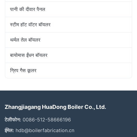
पानी की दीवार पैनल
स्टीम हॉट वॉटर बॉयलर
थर्मल तेल बॉयलर
बायोमास ईंधन बॉयलर
ग्रिप गैस कूलर
Zhangjiagang HuaDong Boiler Co., Ltd.
टेलीफोन:
0086-512-58666196
ईमेल:
hdb@boilerfabrication.cn