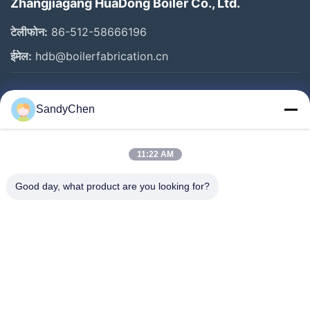
Zhangjiagang HuaDong Boiler Co., Ltd.
टेलीफोन:
86-512-58666196
ईमेल:
hdb@boilerfabrication.cn
त्वरित लिंक
SandyChen
घर
उत्पादों
11:22 AM
वीडियो
Good day, what product are you looking for?
हमारे बारे में
कारखाना भ्रमण
गुणवत्ता नियंत्रण
एक उद्धरण का अनुरोध करें