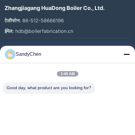
Zhangjiagang HuaDong Boiler Co., Ltd.
टेलीफोन:
86-512-58666196
ईमेल:
hdb@boilerfabrication.cn
त्वरित लिंक
SandyChen
घर
उत्पादों
1:46 AM
वीडियो
Good day, what product are you looking for?
हमारे बारे में
कारखाना भ्रमण
गुणवत्ता नियंत्रण
एक उद्धरण का अनुरोध करें