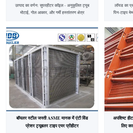
उत्पाद का वर्णन: सुपरहीटर कॉइल - अनुकूलित ट्यूब
लॉयड का प्
मोटाई, गोल आकार, और गर्मी हस्तांतरण क्षेत्र
पिन-टाइप मेम्ब
सुपरहीटर कॉइल एक उच्च-प्रदर्शन वाला हीट
वाटर वॉल वि
एक्सचेंजर है जिसे बढ़ी हुई हीट ट्रांसफर दक्षता और
संरचना है जिस
बढ़े हुए सतह क्षेत्र प्रदान करने के लिए डिज़ाइन किया
हैं: भट्टी म
गया है।यह गर्मी एक्सचेंजर एक serpentuator शैली
दीवार का उपय
आंतरिक ट्यूब से लै...
बॉयलर स्टील जस्ती ASME मानक में एंटी विंड
अपशिष्ट ही
प्रेशर ट्यूबलर टाइप एयर प्रीहीटर
लिए कार