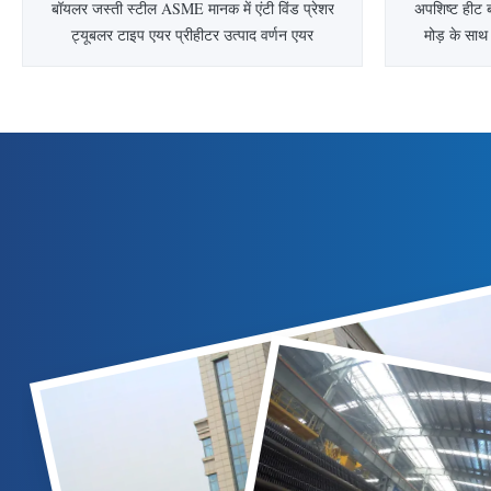
बॉयलर जस्ती स्टील ASME मानक में एंटी विंड प्रेशर
अपशिष्ट हीट 
ट्यूबलर टाइप एयर प्रीहीटर उत्पाद वर्णन एयर
मोड़ के साथ 
प्रीहीटर, या बॉयलर प्रीहैटर, एक महत्वपूर्ण बायलर
परिचय बॉयलर अ
हिस्सा है।इसे दो प्रकारों में बांटा जा सकता है,
हिस्सा है, फ़ी
ट्यूबलर टाइप एयर प्रीहेटर और वर्टिकल टाइप एयर
पानी में गर्म
प्रीहेटर। एयर प्रीहीटर पाइप प्रकार, मुख्य रूप से
के अवशोषण के
औद्योगिक भट्टियो...