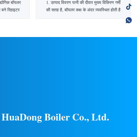
द्योगिक बॉयलर
1. उत्पाद विवरण पानी की दीवार मुख्य विकिरण गर्मी
े बने रिहाइटर
की सतह है, बॉयलर कक्ष के अंदर व्यवस्थित होती है
त्पाद परिचय
और उच्च तापमान लौ के साथ सीधे हीट एक्सचेंज को
ाप को संतृप्ति
आगे बढ़ाती है।संवहन नलिकाएं बॉयलर की संवहन
मान तक गर्म
ऊष्मा सतह होती हैं, जो बॉयलर चैम्बर आउटलेट और
हा जाता है।
अंत ऊष्मा सतह के बीच व्यवस्थित होती हैं और ऊष्मा
 ...
विनिमय को सीधे उच्च ...
 HuaDong Boiler
Co., Ltd.