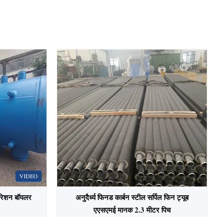
VIDEO
ेपरेशन बॉयलर
अनुदैर्ध्य फिनड कार्बन स्टील सर्पिल फिन ट्यूब
एएसएमई मानक 2.3 मीटर पिच