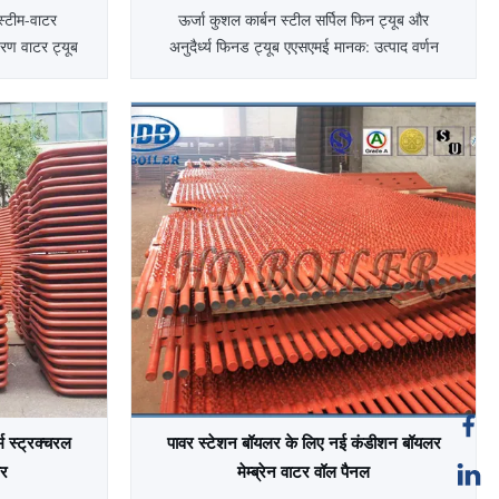
स्टीम-वाटर
ऊर्जा कुशल कार्बन स्टील सर्पिल फिन ट्यूब और
वरण वाटर ट्यूब
अनुदैर्ध्य फिनड ट्यूब एएसएमई मानक: उत्पाद वर्णन
्रम) पानी से
कार्बन स्टील सर्पिल फिन ट्यूब और अनुदैर्ध्य फिन ट्यूब
रता है।यह
आवेदन यह व्यापक रूप से हीट एक्सचेंजर, एयर
ल खोए बिना
कंडीशनर, रेफ्रिजरेटर, अर्थशास्त्री के लिए उपयोग
ल प्रतिक्रिया
किया जाता है और गर्मी उद्योग के अन्य भागों। आधार
ल्डअ...
पाइप की सामग्री ...
म स्ट्रक्चरल
पावर स्टेशन बॉयलर के लिए नई कंडीशन बॉयलर
ार
मेम्ब्रेन वाटर वॉल पैनल