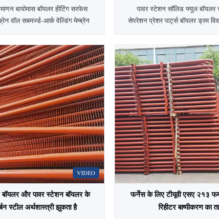
रमाणन बायोमास बॉयलर हीटिंग सरफेस
पावर स्टेशन सॉलिड फ्यूल बॉयलर 
्रेन वॉल सबमर्ज्ड-आर्क वेल्डिंग मेम्ब्रेन
सेपरेशन प्रेशर पार्ट्स बॉयलर ड्रम वि
वरण मेम्ब्रेन वाटर वॉल एक एयर-टाइट
बॉयलर में ऊपरी ड्रम (बॉयलर स्टीम ड
में पाइप और पंख होते हैं। इसके फायदे
भाप को अलग करने का प्रावधान क
ें कम हवा का रिसाव; पाइप-बिछाने वाली
डाउनकमर और रिसर ट्यूबों में तर
ोग कर सकते हैं, स्टील संरचना पर कम
परिवर्तनों को लोड करने के लिए गतिशी
भार और बॉ...
की अनुमति देने के लिए तरल हो
VIDEO
ट बॉयलर और पावर स्टेशन बॉयलर के
फर्नेस के लिए टीयूवी एसए २१३ फर्
्बन स्टील अर्थशास्त्री झुकता है
रिहीटर बाष्पीकरण का त