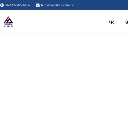
86-512-58666196
hdb@boilerfabrication.cn
घर
उत