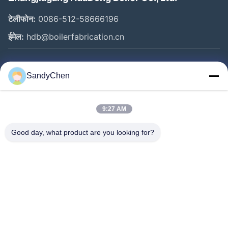
टेलीफोन:
0086-512-58666196
ईमेल:
hdb@boilerfabrication.cn
त्वरित लिंक
SandyChen
घर
उत्पादों
9:27 AM
वीडियो
Good day, what product are you looking for?
हमारे बारे में
कारखाना भ्रमण
गुणवत्ता नियंत्रण
एक उद्धरण का अनुरोध करें