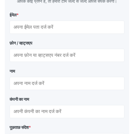
आपके कोई प्रश्न हैं, तो हमारी टीम जल्द से जल्द आपसे संपर्क करेगी।
ईमेल
*
फ़ोन / व्हाट्सएप
नाम
कंपनी का नाम
पूछताछ संदेश
*