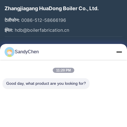
Zhangjiagang HuaDong Boiler Co., Ltd.
टेलीफोन:
0086-512-58666196
ईमेल:
hdb@boilerfabrication.cn
त्वरित लिंक
SandyChen
घर
उत्पादों
11:20 PM
वीडियो
Good day, what product are you looking for?
हमारे बारे में
कारखाना भ्रमण
गुणवत्ता नियंत्रण
एक उद्धरण का अनुरोध करें