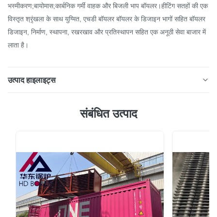
भस्मीकरण;बायोमास;कार्बनिक गर्मी वाहक और बिजली भाप बॉयलर।हीटिंग सतहों की एक
विस्तृत श्रृंखला के साथ युग्मित, एचडी बॉयलर बॉयलर के डिजाइन भागों सहित बॉयलर
डिजाइन, निर्माण, स्थापना, रखरखाव और प्रतिस्थापन सहित एक अनूठी सेवा बाजार में
लाता है।
उत्पाद हाइलाइट्स
एसएस / सीएस उच्च दक्षता वेल्डिंग Finned ट्यूब हीट एक्सचेंजर हीट
संबंधित उत्पाद
ट्रांसफर विशेषताएं 1. उपकरण शरीर को कई मॉड्यूल में डिज़ाइन किया जा
सकता है ताकि दीर्घकालिक और स्थिर चल सके; 2. कॉम्पैक्ट संरचना जो
गर्मी हस्तांतरण क्षेत्र और कम रिसाव को जोड़ने के लिए हीट एक्सचेंजिंग
क्षेत्र को बढ़ा सकती है 3. गर्मी हस्...