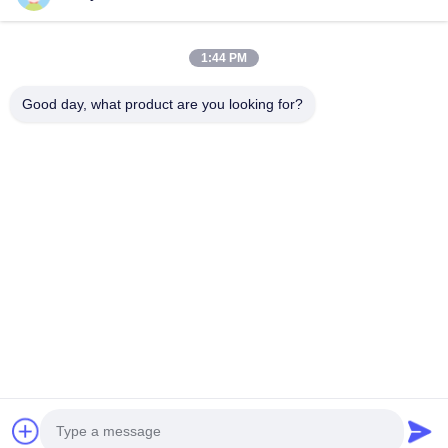
घर
उत्पादों
1:44 PM
वीडियो
Good day, what product are you looking for?
हमारे बारे में
कारखाना भ्रमण
गुणवत्ता नियंत्रण
एक उद्धरण का अनुरोध करें
Follow Us
©2017- Zhangjiagang HuaDong Boiler Co., Ltd.. . सब सभी अधिकार सुरक्षित.