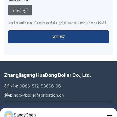
फ़ाइलें चुनें
आप 5 फ़ाइलों तक अपलोड कर सकते हैं और प्रत्येक फ़ाइल का आकार अधिकतम 10M है।
जमा करें
Zhangjiagang HuaDong Boiler Co., Ltd.
टेलीफोन:
0086-512-58666196
ईमेल:
hdb@boilerfabrication.cn
त्वरित लिंक
SandyChen