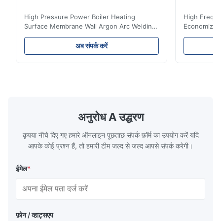
High Pressure Power Boiler Heating
High Freque
Surface Membrane Wall Argon Arc Welding
Economizer 
For Biomass Boiler Product Introduction
Product Des
Water wall panels with pins usually laid
is a device 
अब संपर्क करें
vertically on the inner wall of the furnace
industrial bo
wall, it is mainly used to absorb the radiant
of the flue 
heat emitted by the flame and high-
the feed wa
temperature flue gas in the furnace.It is
fuel consum
the main type of evaporating heating
the flue gas
surface of all kinds of modern boilers and
energy savi
the basic component of boiler water
at the same
अनुरोध A उद्धरण
circulation loop.Because of both cooling
protection 
कृपया नीचे दिए गए हमारे ऑनलाइन पूछताछ संपर्क फ़ॉर्म का उपयोग करें यदि
आपके कोई प्रश्न हैं, तो हमारी टीम जल्द से जल्द आपसे संपर्क करेगी।
ईमेल
*
फ़ोन / व्हाट्सएप