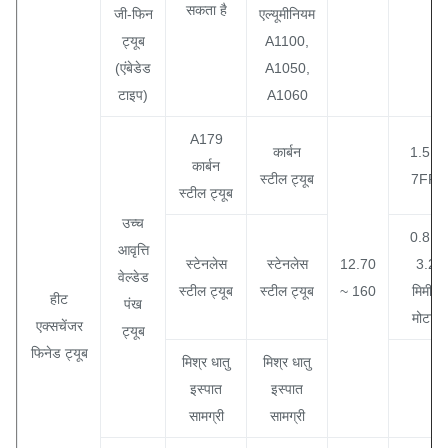
सकता है
जी-फिन
एल्यूमीनियम
ट्यूब
A1100,
(एंबेडेड
A1050,
टाइप)
A1060
A179
कार्बन
1.5 ~
कार्बन
स्टील ट्यूब
7FPI
स्टील ट्यूब
उच्च
0.8 ~
आवृत्ति
स्टेनलेस
स्टेनलेस
12.70
3.2
वेल्डेड
स्टील ट्यूब
स्टील ट्यूब
~ 160
मिमी।
हीट
पंख
मोटाई
एक्सचेंजर
ट्यूब
फिनेड ट्यूब
मिश्र धातु
मिश्र धातु
इस्पात
इस्पात
सामग्री
सामग्री