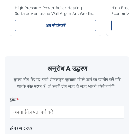
High Pressure Power Boiler Heating
High Freque
Surface Membrane Wall Argon Arc Welding
Economizer 
For Biomass Boiler Product Introduction
Product Des
Water wall panels with pins usually laid
is a device 
अब संपर्क करें
vertically on the inner wall of the furnace
industrial bo
wall, it is mainly used to absorb the radiant
of the flue 
heat emitted by the flame and high-
the feed wa
temperature flue gas in the furnace.It is
fuel consum
the main type of evaporating heating
the flue gas
surface of all kinds of modern boilers and
energy savi
the basic component of boiler water
at the same
अनुरोध A उद्धरण
circulation loop.Because of both cooling
protection 
कृपया नीचे दिए गए हमारे ऑनलाइन पूछताछ संपर्क फ़ॉर्म का उपयोग करें यदि
आपके कोई प्रश्न हैं, तो हमारी टीम जल्द से जल्द आपसे संपर्क करेगी।
ईमेल
*
फ़ोन / व्हाट्सएप