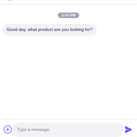
घर
उत्पादों
3:44 PM
वीडियो
Good day, what product are you looking for?
हमारे बारे में
कारखाना भ्रमण
गुणवत्ता नियंत्रण
एक उद्धरण का अनुरोध करें
Follow Us
©2017- Zhangjiagang HuaDong Boiler Co., Ltd.. . सब सभी अधिकार सुरक्षित.