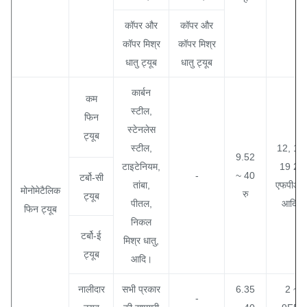
कॉपर और
कॉपर और
कॉपर मिश्र
कॉपर मिश्र
धातु ट्यूब
धातु ट्यूब
कार्बन
कम
स्टील,
फिन
स्टेनलेस
ट्यूब
स्टील,
12, 16,
9.52
टाइटेनियम,
19 28
-
~ 40
टर्बो-सी
तांबा,
एफपीआई
मोनोमेटैलिक
रु
ट्यूब
पीतल,
आदि।
फिन ट्यूब
निकल
टर्बो-ई
मिश्र धातु,
ट्यूब
आदि।
नालीदार
सभी प्रकार
6.35
2 ~
-