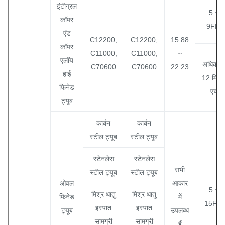
इंटीग्रल
5 ~
कॉपर
9FPI
एंड
C12200,
C12200,
15.88
कॉपर
C11000,
C11000,
~
एलॉय
अधिकत
C70600
C70600
22.23
हाई
12 मिमी
फिनेड
एच
ट्यूब
कार्बन
कार्बन
स्टील ट्यूब
स्टील ट्यूब
स्टेनलेस
स्टेनलेस
सभी
स्टील ट्यूब
स्टील ट्यूब
ओवल
आकार
5 ~
मिश्र धातु
मिश्र धातु
फिनेड
में
15FPI
इस्पात
इस्पात
ट्यूब
उपलब्ध
सामग्री
सामग्री
हैं