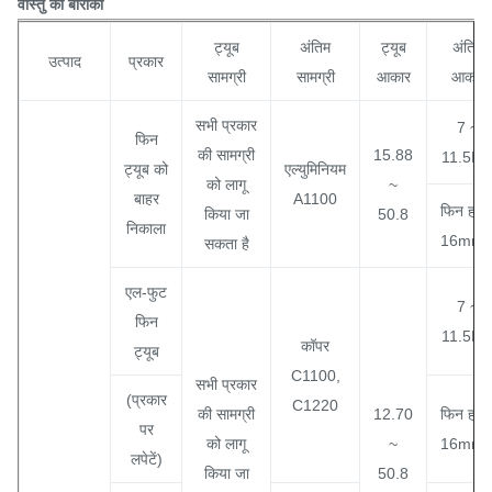
वास्तु की बारीकी
ट्यूब
अंतिम
ट्यूब
अंतिम
उत्पाद
प्रकार
सामग्री
सामग्री
आकार
आकार
सभी प्रकार
7 ~
फिन
की सामग्री
15.88
11.5FP
ट्यूब को
एल्युमिनियम
को लागू
~
बाहर
A1100
फिन हाई
किया जा
50.8
निकाला
16mm
सकता है
एल-फुट
7 ~
फिन
11.5FP
कॉपर
ट्यूब
C1100,
सभी प्रकार
(प्रकार
C1220
की सामग्री
12.70
फिन हाई
पर
को लागू
~
16mm
लपेटें)
किया जा
50.8