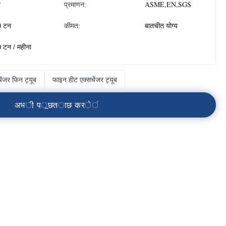
न
प्रमाणन:
ASME,EN,SGS
0 टन
कीमत:
बातचीत योग्य
 टन / महीना
ेंजर फिन ट्यूब
फाइन हीट एक्सचेंजर ट्यूब
अ
भ
ी
प
ू
छ
त
ा
छ
क
र
े
ं