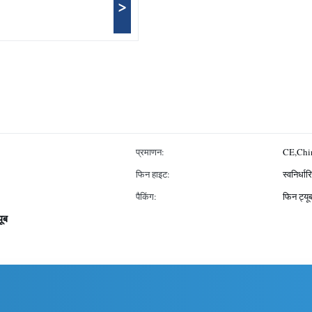
>
प्रमाणन:
CE,Chin
फिन हाइट:
स्वनिर्धार
पैकिंग:
फिन ट्यूब
यूब