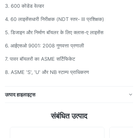
3. 600 कोडेड वेल्डर
4. 60 लाइसेंसधारी निरीक्षक (NDT स्तर- III प्रशिक्षक)
5. डिजाइन और निर्माण बॉयलर के लिए क्लास-ए लाइसेंस
6. आईएसओ 9001: 2008 गुणवत्ता प्रणाली
7. पावर बॉयलरों का ASME सर्टिफिकेट
8. ASME 'S', 'U' और NB स्टाम्प प्राधिकरण
उत्पाद हाइलाइट्स
हीट एक्सचेंजर्स औद्योगिक बॉयलर ASME के ​​लिए बॉयलर स्टेनलेस स्टील
संबंधित उत्पाद
शेल और फिन ट्यूब उत्पाद वर्णन 1. बंद ट्यूब हीट एक्सचेंजर्स एक खोल
और पंख ट्यूब विधानसभा से मिलकर बनता है। 2. फिन्स का उपयोग हीट
एक्सचेंजर टयूबिंग के प्रभावी सतह क्षेत्र को बढ़ाने के लिए किया जाता है।