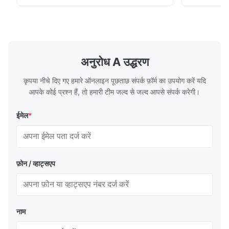
wall, it is mainly used to absorb the radiant
of the flue 
heat emitted by the flame and high-
the feed wa
temperature flue gas in the furnace.It is
fuel consum
the main type of evaporating heating
the flue gas
surface of all kinds of modern boilers and
energy savi
the basic component of boiler water
at the same
अनुरोध A उद्धरण
circulation loop.Because of both cooling
protection 
कृपया नीचे दिए गए हमारे ऑनलाइन पूछताछ संपर्क फ़ॉर्म का उपयोग करें यदि
आपके कोई प्रश्न हैं, तो हमारी टीम जल्द से जल्द आपसे संपर्क करेगी।
ईमेल
*
फ़ोन / व्हाट्सएप
नाम