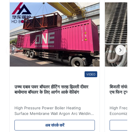
3. बंद ट्यूब का उपयोग तब किया जाता ...
VIDEO
उच्च दबाव पावर बॉयलर हीटिंग सतह झिल्ली दीवार
बिजली संयंत्र 
बायोमास बॉयलर के लिए आर्गन आर्क वेल्डिंग
एच फिन ट्यू
High Pressure Power Boiler Heating
High Freque
Surface Membrane Wall Argon Arc Welding
Economizer 
For Biomass Boiler Product Introduction
Product Des
Water wall panels with pins usually laid
is a device 
अब संपर्क करें
vertically on the inner wall of the furnace
industrial bo