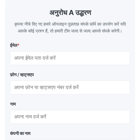
surface of all kinds of modern boilers and
energy savi
the basic component of boiler water
at the same
अनुरोध A उद्धरण
circulation loop.Because of both cooling
protection 
कृपया नीचे दिए गए हमारे ऑनलाइन पूछताछ संपर्क फ़ॉर्म का उपयोग करें यदि
आपके कोई प्रश्न हैं, तो हमारी टीम जल्द से जल्द आपसे संपर्क करेगी।
ईमेल
*
फ़ोन / व्हाट्सएप
नाम
कंपनी का नाम