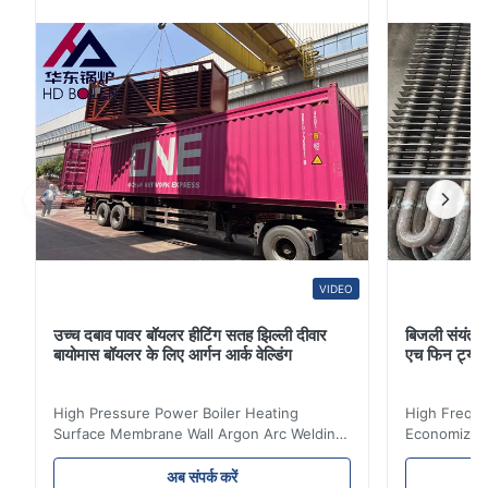
निर्माण करती हैं।पानी ...
VIDEO
उच्च दबाव पावर बॉयलर हीटिंग सतह झिल्ली दीवार
बिजली संयंत्र 
बायोमास बॉयलर के लिए आर्गन आर्क वेल्डिंग
एच फिन ट्यू
High Pressure Power Boiler Heating
High Freque
Surface Membrane Wall Argon Arc Welding
Economizer 
For Biomass Boiler Product Introduction
Product Des
Water wall panels with pins usually laid
is a device 
अब संपर्क करें