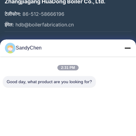
Zhangjiagang HuaDong Boiler Co., Ltd.
टेलीफोन:
86-512-58666196
ईमेल:
hdb@boilerfabrication.cn
त्वरित लिंक
SandyChen
घर
उत्पादों
2:31 PM
वीडियो
Good day, what product are you looking for?
हमारे बारे में
कारखाना भ्रमण
गुणवत्ता नियंत्रण
एक उद्धरण का अनुरोध करें