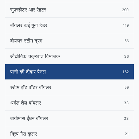
सुपरहीटर और रेहटर
290
बॉयलर कई गुना हेडर
119
बॉयलर स्टीम ड्रम
56
औद्योगिक चक्रवात विभाजक
36
पानी की दीवार पैनल
162
स्टीम हॉट वॉटर बॉयलर
59
थर्मल तेल बॉयलर
33
बायोमास ईंधन बॉयलर
33
ग्रिप गैस कूलर
21