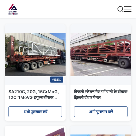
VIDEO
SA210C, 20G, 15CrMoG,
बिजली स्टेशन गैस गर्म पानी के बॉयलर
12Cr1MoVG ट्यूब्स बॉयलर
झिल्ली दीवार पैनल
मेम्ब्रेन वॉटर वॉल पैनल / पावर
स्टेशन बॉयलर के लिए वॉटर वॉल
अभी पूछताछ करें
अभी पूछताछ करें
ट्यूब पैनल