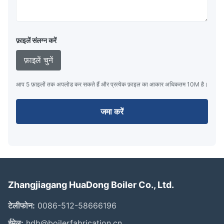
फ़ाइलें संलग्न करें
फ़ाइलें चुनें
आप 5 फ़ाइलों तक अपलोड कर सकते हैं और प्रत्येक फ़ाइल का आकार अधिकतम 10M है।
जमा करें
Zhangjiagang HuaDong Boiler Co., Ltd.
टेलीफोन:
0086-512-58666196
ईमेल:
hdb@boilerfabrication.cn