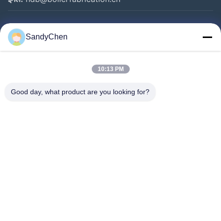
त्वरित लिंक
SandyChen
घर
उत्पादों
10:13 PM
वीडियो
Good day, what product are you looking for?
हमारे बारे में
कारखाना भ्रमण
गुणवत्ता नियंत्रण
एक उद्धरण का अनुरोध करें
Follow Us