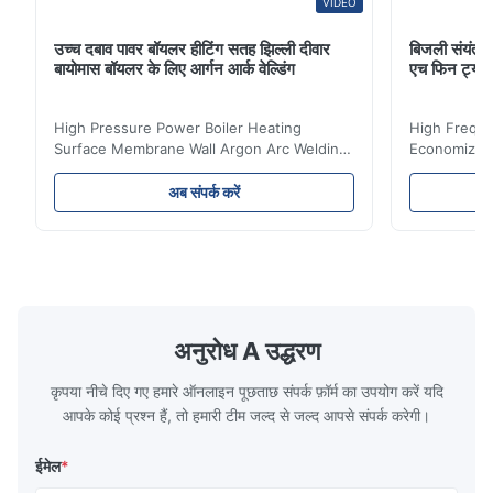
VIDEO
उच्च दबाव पावर बॉयलर हीटिंग सतह झिल्ली दीवार
बिजली संयंत्र 
बायोमास बॉयलर के लिए आर्गन आर्क वेल्डिंग
एच फिन ट्यू
High Pressure Power Boiler Heating
High Freque
Surface Membrane Wall Argon Arc Welding
Economizer 
For Biomass Boiler Product Introduction
Product Des
Water wall panels with pins usually laid
is a device 
अब संपर्क करें
vertically on the inner wall of the furnace
industrial bo
wall, it is mainly used to absorb the radiant
of the flue 
heat emitted by the flame and high-
the feed wa
temperature flue gas in the furnace.It is
fuel consum
the main type of evaporating heating
the flue gas
surface of all kinds of modern boilers and
energy savi
the basic component of boiler water
at the same
अनुरोध A उद्धरण
circulation loop.Because of both cooling
protection 
कृपया नीचे दिए गए हमारे ऑनलाइन पूछताछ संपर्क फ़ॉर्म का उपयोग करें यदि
आपके कोई प्रश्न हैं, तो हमारी टीम जल्द से जल्द आपसे संपर्क करेगी।
ईमेल
*