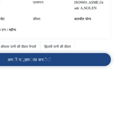
न
प्रमाणन:
ISO9001,ASME,Gr
ade A,SGS,EN
सेट
कीमत:
बातचीत योग्य
 टन / महीना
बॉयलर पानी की दीवार पैनलों
झिल्ली पानी की दीवार
अ
भ
ी
प
ू
छ
त
ा
छ
क
र
े
ं