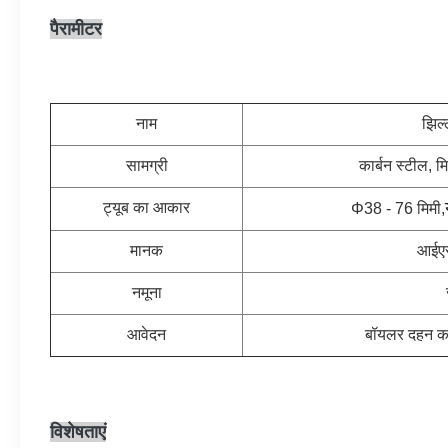
पैरामीटर
नाम
झिल्
सामग्री
कार्बन स्टील, म
ट्यूब का आकार
Φ38 - 76 मिमी,
मानक
आईए
नमूना
आवेदन
बॉयलर दहन कक्
विशेषताएं