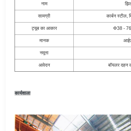
नाम
झिल
सामग्री
कार्बन स्टील, म
ट्यूब का आकार
Φ38 - 76 
मानक
आईए
नमूना
आवेदन
बॉयलर दहन कक
कार्यशाला