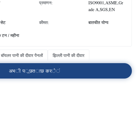
न
प्रमाणन:
ISO9001,ASME,Gr
ade A,SGS,EN
सेट
कीमत:
बातचीत योग्य
 टन / महीना
बॉयलर पानी की दीवार पैनलों
झिल्ली पानी की दीवार
अ
भ
ी
प
ू
छ
त
ा
छ
क
र
े
ं