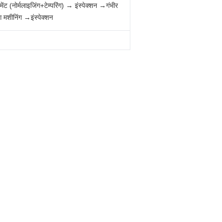
ट (नोर्मलाइजिंग+टेम्परिंग) → इंस्पेक्शन →गंभीर
मशीनिंग →इंस्पेक्शन