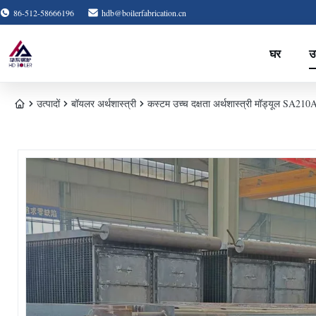
86-512-58666196
hdb@boilerfabrication.cn
घर
उत
उत्पादों
बॉयलर अर्थशास्त्री
कस्टम उच्च दक्षता अर्थशास्त्री मॉड्यूल SA210A