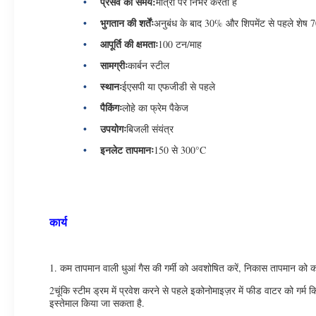
प्रसव का समय:
मात्रा पर निर्भर करता है
भुगतान की शर्तेंः
अनुबंध के बाद 30% और शिपमेंट से पहले शेष 
आपूर्ति की क्षमताः
100 टन/माह
सामग्रीः
कार्बन स्टील
स्थानः
ईएसपी या एफजीडी से पहले
पैकिंगः
लोहे का फ्रेम पैकेज
उपयोगः
बिजली संयंत्र
इनलेट तापमानः
150 से 300°C
कार्य
1. कम तापमान वाली धुआं गैस की गर्मी को अवशोषित करें, निकास तापमान को 
2चूंकि स्टीम ड्रम में प्रवेश करने से पहले इकोनोमाइज़र में फीड वाटर को 
इस्तेमाल किया जा सकता है.