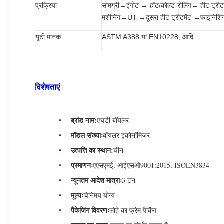
प्रक्रिया
सामग्री→इंगोट → हॉट/कोल्ड-रोलिंग→ हीट ट्रीटमें
मशीनिंग→UT →दूसरा हीट ट्रीटमेंट →फाइनिशिंग 
यूटी मानक
ASTM A388 या EN10228, आदि
विशेषताएं
ब्रांड नाम:
एचडी बॉयलर
मॉडल संख्याः
बॉयलर इकोनॉमिज़र
उत्पत्ति का स्थान:
चीन
प्रमाणनः
एएसएमई, आईएसओ9001:2015, ISOEN3834
न्यूनतम आदेश मात्राः
3 टन
मूल्यः
विनिमय योग्य
पैकेजिंग विवरणः
लोहे का फ्रेम पैकिंग