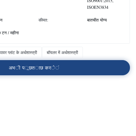
ISO9001:2015,
ISOEN3834
टन
कीमत:
बातचीत योग्य
 टन / महीना
पावर प्लांट के अर्थशास्त्री
बॉयलर में अर्थशास्त्री
अ
भ
ी
प
ू
छ
त
ा
छ
क
र
े
ं