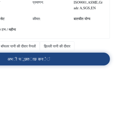
न
प्रमाणन:
ISO9001,ASME,Gr
ade A,SGS,EN
सेट
कीमत:
बातचीत योग्य
 टन / महीना
बॉयलर पानी की दीवार पैनलों
झिल्ली पानी की दीवार
अ
भ
ी
प
ू
छ
त
ा
छ
क
र
े
ं