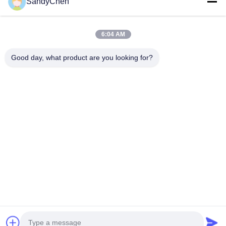
SandyChen
घर
उत्पादों
6:04 AM
वीडियो
Good day, what product are you looking for?
हमारे बारे में
कारखाना भ्रमण
गुणवत्ता नियंत्रण
एक उद्धरण का अनुरोध करें
Follow Us
©2017- Zhangjiagang HuaDong Boiler Co., Ltd.. . सब सभी अधिकार सुरक्षित.