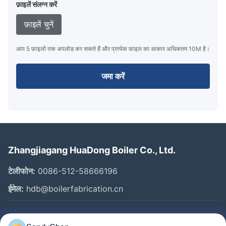
फ़ाइलें संलग्न करें
फ़ाइलें चुनें
आप 5 फ़ाइलों तक अपलोड कर सकते हैं और प्रत्येक फ़ाइल का आकार अधिकतम 10M है।
जमा करें
Zhangjiagang HuaDong Boiler Co., Ltd.
टेलीफोन:
0086-512-58666196
ईमेल:
hdb@boilerfabrication.cn
त्वरित लिंक