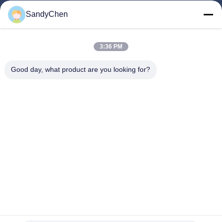
त्वरित लिंक
SandyChen
घर
उत्पादों
3:36 PM
वीडियो
Good day, what product are you looking for?
हमारे बारे में
कारखाना भ्रमण
गुणवत्ता नियंत्रण
एक उद्धरण का अनुरोध करें
Follow Us