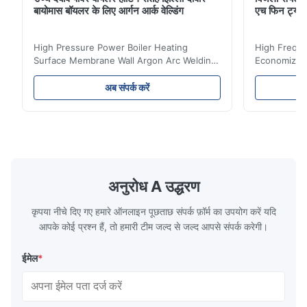
बायोमास बॉयलर के लिए आर्गन आर्क वेल्डिंग
एच फिन ट्यू
High Pressure Power Boiler Heating
High Freque
Surface Membrane Wall Argon Arc Welding
Economizer 
For Biomass Boiler Product Introduction
Product Des
Water wall panels with pins usually laid
is a device 
अब संपर्क करें
vertically on the inner wall of the furnace
industrial bo
wall, it is mainly used to absorb the radiant
of the flue 
heat emitted by the flame and high-
the feed wa
temperature flue gas in the furnace.It is
fuel consum
the main type of evaporating heating
the flue gas
surface of all kinds of modern boilers and
energy savi
the basic component of boiler water
at the same
अनुरोध A उद्धरण
circulation loop.Because of both cooling
protection 
कृपया नीचे दिए गए हमारे ऑनलाइन पूछताछ संपर्क फ़ॉर्म का उपयोग करें यदि
आपके कोई प्रश्न हैं, तो हमारी टीम जल्द से जल्द आपसे संपर्क करेगी।
ईमेल
*