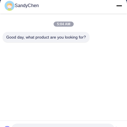
त्वरित लिंक
SandyChen
घर
उत्पादों
5:04 AM
वीडियो
Good day, what product are you looking for?
हमारे बारे में
कारखाना भ्रमण
गुणवत्ता नियंत्रण
एक उद्धरण का अनुरोध करें
Follow Us