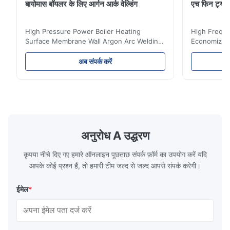
बायोमास बॉयलर के लिए आर्गन आर्क वेल्डिंग
एच फिन ट्यू
High Pressure Power Boiler Heating
High Freque
Surface Membrane Wall Argon Arc Welding
Economizer 
For Biomass Boiler Product Introduction
Product Des
Water wall panels with pins usually laid
is a device 
अब संपर्क करें
vertically on the inner wall of the furnace
industrial bo
wall, it is mainly used to absorb the radiant
of the flue 
heat emitted by the flame and high-
the feed wa
temperature flue gas in the furnace.It is
fuel consum
the main type of evaporating heating
the flue gas
surface of all kinds of modern boilers and
energy savi
the basic component of boiler water
at the same
अनुरोध A उद्धरण
circulation loop.Because of both cooling
protection 
कृपया नीचे दिए गए हमारे ऑनलाइन पूछताछ संपर्क फ़ॉर्म का उपयोग करें यदि
आपके कोई प्रश्न हैं, तो हमारी टीम जल्द से जल्द आपसे संपर्क करेगी।
ईमेल
*