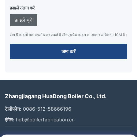
फ़ाइलें संलग्न करें
फ़ाइलें चुनें
आप 5 फ़ाइलों तक अपलोड कर सकते हैं और प्रत्येक फ़ाइल का आकार अधिकतम 10M है।
जमा करें
Zhangjiagang HuaDong Boiler Co., Ltd.
टेलीफोन:
0086-512-58666196
ईमेल:
hdb@boilerfabrication.cn