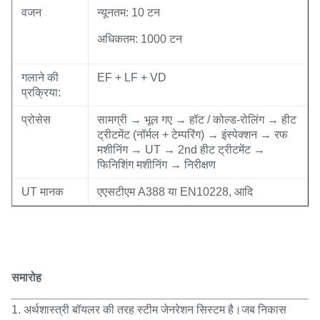
वजन
न्यूनतम: 10 टन
अधिकतम: 1000 टन
गलाने की
EF + LF + VD
प्रक्रिया:
प्रोसेस
सामग्री → भूल गए → हॉट / कोल्ड-रोलिंग → हीट
ट्रीटमेंट (नॉर्मल + टेम्परिंग) → इंस्पेक्शन → रफ
मशीनिंग → UT → 2nd हीट ट्रीटमेंट →
फिनिशिंग मशीनिंग → निरीक्षण
UT मानक
एएसटीएम A388 या EN10228, आदि
समारोह
1. अर्थशास्त्री बॉयलर की तरह स्टीम जेनरेशन सिस्टम है।जब निकास