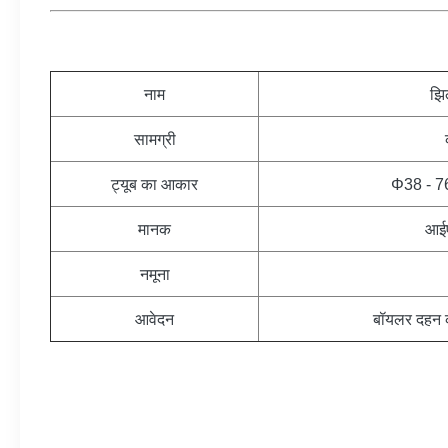
नाम
झि
सामग्री
ट्यूब का आकार
Φ38 - 76 
मानक
आई
नमूना
आवेदन
बॉयलर दहन कक