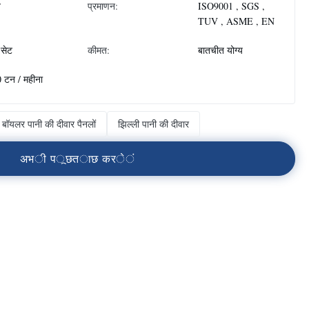
न
प्रमाणन:
ISO9001 , SGS ,
TUV , ASME , EN
सेट
कीमत:
बातचीत योग्य
 टन / महीना
बॉयलर पानी की दीवार पैनलों
झिल्ली पानी की दीवार
अ
भ
ी
प
ू
छ
त
ा
छ
क
र
े
ं