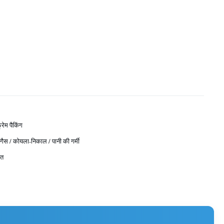
ेम पैकिंग
गैस / कोयला-निकाल / पानी की गर्मी
ित