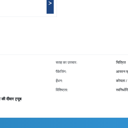
>
सतह का उपचार:
चित्रित
पैकेजिंग:
आयरन फ्र
ईंधन:
कोयला / 
विशिष्टता:
स्वनिर्धार
 की दीवार ट्यूब