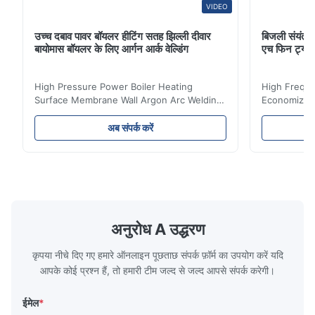
VIDEO
उच्च दबाव पावर बॉयलर हीटिंग सतह झिल्ली दीवार
बिजली संयंत्र 
बायोमास बॉयलर के लिए आर्गन आर्क वेल्डिंग
एच फिन ट्यू
High Pressure Power Boiler Heating
High Freque
Surface Membrane Wall Argon Arc Welding
Economizer 
For Biomass Boiler Product Introduction
Product Des
Water wall panels with pins usually laid
is a device 
अब संपर्क करें
vertically on the inner wall of the furnace
industrial bo
wall, it is mainly used to absorb the radiant
of the flue 
heat emitted by the flame and high-
the feed wa
temperature flue gas in the furnace.It is
fuel consum
the main type of evaporating heating
the flue gas
surface of all kinds of modern boilers and
energy savi
the basic component of boiler water
at the same
अनुरोध A उद्धरण
circulation loop.Because of both cooling
protection 
कृपया नीचे दिए गए हमारे ऑनलाइन पूछताछ संपर्क फ़ॉर्म का उपयोग करें यदि
आपके कोई प्रश्न हैं, तो हमारी टीम जल्द से जल्द आपसे संपर्क करेगी।
ईमेल
*