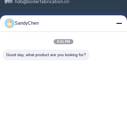
ईमेल:
hdb@boilerfabrication.cn
त्वरित लिंक
SandyChen
घर
उत्पादों
9:01 PM
वीडियो
Good day, what product are you looking for?
हमारे बारे में
कारखाना भ्रमण
गुणवत्ता नियंत्रण
एक उद्धरण का अनुरोध करें
Follow Us