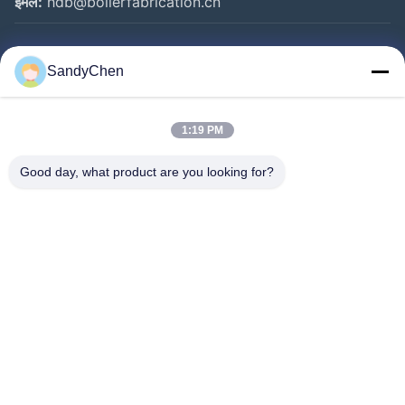
ईमेल:
hdb@boilerfabrication.cn
त्वरित लिंक
SandyChen
घर
उत्पादों
1:19 PM
वीडियो
Good day, what product are you looking for?
हमारे बारे में
कारखाना भ्रमण
गुणवत्ता नियंत्रण
एक उद्धरण का अनुरोध करें
Follow Us