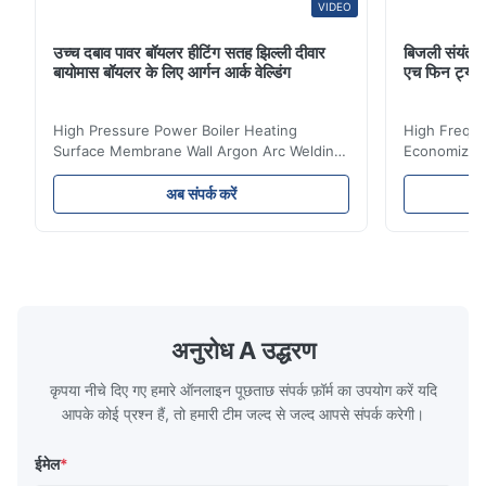
VIDEO
उच्च दबाव पावर बॉयलर हीटिंग सतह झिल्ली दीवार
बिजली संयंत्र 
बायोमास बॉयलर के लिए आर्गन आर्क वेल्डिंग
एच फिन ट्यू
High Pressure Power Boiler Heating
High Freque
Surface Membrane Wall Argon Arc Welding
Economizer 
For Biomass Boiler Product Introduction
Product Des
Water wall panels with pins usually laid
is a device 
अब संपर्क करें
vertically on the inner wall of the furnace
industrial bo
wall, it is mainly used to absorb the radiant
of the flue 
heat emitted by the flame and high-
the feed wa
temperature flue gas in the furnace.It is
fuel consum
the main type of evaporating heating
the flue gas
surface of all kinds of modern boilers and
energy savi
the basic component of boiler water
at the same
अनुरोध A उद्धरण
circulation loop.Because of both cooling
protection 
कृपया नीचे दिए गए हमारे ऑनलाइन पूछताछ संपर्क फ़ॉर्म का उपयोग करें यदि
आपके कोई प्रश्न हैं, तो हमारी टीम जल्द से जल्द आपसे संपर्क करेगी।
ईमेल
*