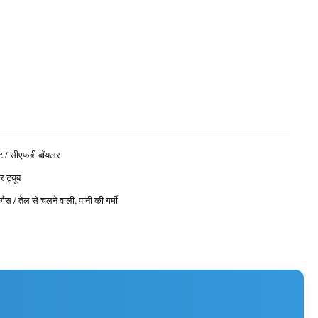
ांट / सीएफबी बॉयलर
र ट्यूब
ैस / तेल से चलने वाली, पानी की गर्मी