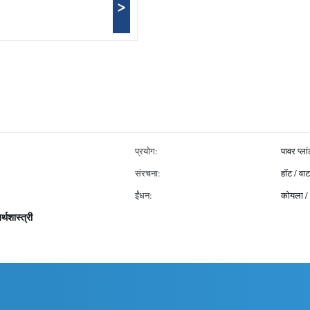
>
प्रयोग:
पावर प्ल
संरचना:
हॉट / वाट
ईंधन:
कोयला / ग
्थशास्त्री