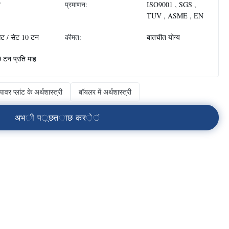
न
प्रमाणन:
ISO9001 , SGS ,
TUV , ASME , EN
ेट / सेट 10 टन
कीमत:
बातचीत योग्य
 टन प्रति माह
पावर प्लांट के अर्थशास्त्री
बॉयलर में अर्थशास्त्री
अ
भ
ी
प
ू
छ
त
ा
छ
क
र
े
ं