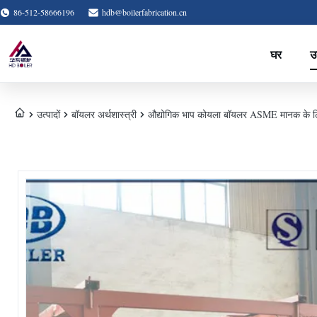
86-512-58666196
hdb@boilerfabrication.cn
घर
उत
उत्पादों
बॉयलर अर्थशास्त्री
औद्योगिक भाप कोयला बॉयलर ASME मानक के लिए सर