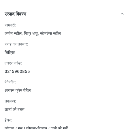
उत्पाद विवरण
सामग्री:
कार्बन स्टील, मिश्र धातु, स्टेनलेस स्टील
सतह का उपचार:
चित्रित
एचएस कोड:
3215960855
पैकेजिंग:
आयरन फ्रेम पैकिंग
उपलब्ध:
ऊर्जा की बचत
ईंधन:
कोयला / गैस / कोयला-निकाल / पानी की गर्मी