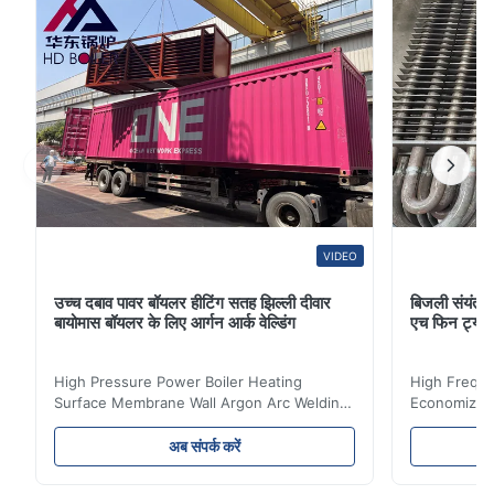
VIDEO
उच्च दबाव पावर बॉयलर हीटिंग सतह झिल्ली दीवार
बिजली संयंत्र 
बायोमास बॉयलर के लिए आर्गन आर्क वेल्डिंग
एच फिन ट्यू
High Pressure Power Boiler Heating
High Freque
Surface Membrane Wall Argon Arc Welding
Economizer 
For Biomass Boiler Product Introduction
Product Des
Water wall panels with pins usually laid
is a device 
अब संपर्क करें
vertically on the inner wall of the furnace
industrial bo
wall, it is mainly used to absorb the radiant
of the flue 