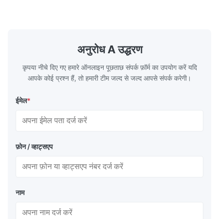
heat emitted by the flame and high-
the feed wa
temperature flue gas in the furnace.It is
fuel consum
the main type of evaporating heating
the flue gas
surface of all kinds of modern boilers and
energy savi
the basic component of boiler water
at the same
अनुरोध A उद्धरण
circulation loop.Because of both cooling
protection 
कृपया नीचे दिए गए हमारे ऑनलाइन पूछताछ संपर्क फ़ॉर्म का उपयोग करें यदि
आपके कोई प्रश्न हैं, तो हमारी टीम जल्द से जल्द आपसे संपर्क करेगी।
ईमेल
*
फ़ोन / व्हाट्सएप
नाम