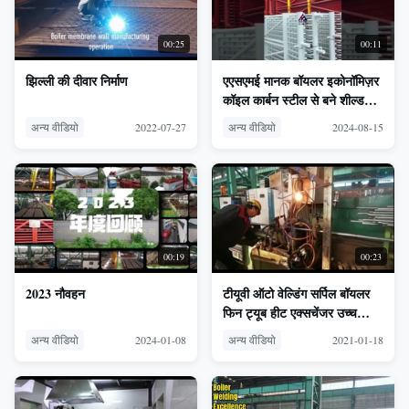
00:25
00:11
झिल्ली की दीवार निर्माण
एएसएमई मानक बॉयलर इकोनॉमिज़र
कॉइल कार्बन स्टील से बने शील्ड
और हथकड़ी के साथ
अन्य वीडियो
2022-07-27
अन्य वीडियो
2024-08-15
00:19
00:23
2023 नौवहन
टीयूवी ऑटो वेल्डिंग सर्पिल बॉयलर
फिन ट्यूब हीट एक्सचेंजर उच्च
आवृत्ति
अन्य वीडियो
2024-01-08
अन्य वीडियो
2021-01-18