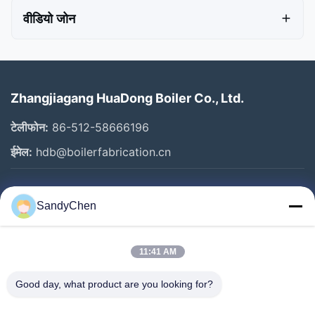
वीडियो जोन
वीडियो होम
सभी वीडियो
Zhangjiagang HuaDong Boiler Co., Ltd.
Boiler Fin Tube
टेलीफोन:
86-512-58666196
ईमेल:
hdb@boilerfabrication.cn
Superheater And Reheater
Boiler Economizer
त्वरित लिंक
SandyChen
Waterwall Panels
घर
उत्पादों
11:41 AM
Boiler Steam Drum
वीडियो
Good day, what product are you looking for?
Manifold Header
हमारे बारे में