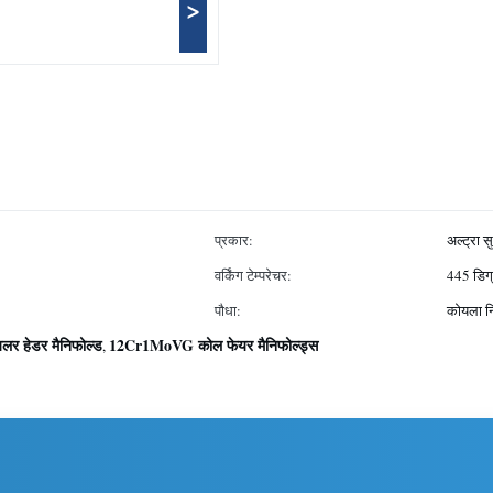
>
प्रकार:
अल्ट्रा 
वर्किंग टेम्परेचर:
445 डिग्
पौधा:
कोयला न
र हेडर मैनिफोल्ड
12Cr1MoVG कोल फेयर मैनिफोल्ड्स
,