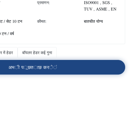
न
प्रमाणन:
ISO9001 , SGS ,
TUV , ASME , EN
ेट / सेट 10 टन
कीमत:
बातचीत योग्य
 टन / वर्ष
 में हेडर
बॉयलर हेडर कई गुना
अ
भ
ी
प
ू
छ
त
ा
छ
क
र
े
ं