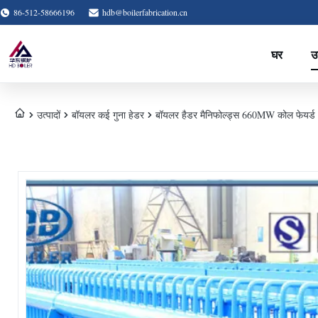
86-512-58666196
hdb@boilerfabrication.cn
घर
उत
उत्पादों
बॉयलर कई गुना हेडर
बॉयलर हैडर मैनिफोल्ड्स 660MW कोल फेयर्ड अल