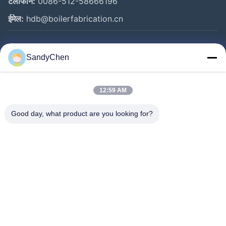
टेलीफोन:
0086-512-58666196
ईमेल:
hdb@boilerfabrication.cn
त्वरित लिंक
SandyChen
घर
उत्पादों
12:59 AM
वीडियो
Good day, what product are you looking for?
हमारे बारे में
कारखाना भ्रमण
गुणवत्ता नियंत्रण
एक उद्धरण का अनुरोध करें
Follow Us