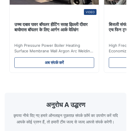
VIDEO
उच्च दबाव पावर बॉयलर हीटिंग सतह झिल्ली दीवार
बिजली संयंत्र 
बायोमास बॉयलर के लिए आर्गन आर्क वेल्डिंग
एच फिन ट्यू
High Pressure Power Boiler Heating
High Freque
Surface Membrane Wall Argon Arc Welding
Economizer 
For Biomass Boiler Product Introduction
Product Des
Water wall panels with pins usually laid
is a device 
अब संपर्क करें
vertically on the inner wall of the furnace
industrial bo
wall, it is mainly used to absorb the radiant
of the flue 
heat emitted by the flame and high-
the feed wa
temperature flue gas in the furnace.It is
fuel consum
the main type of evaporating heating
the flue gas
surface of all kinds of modern boilers and
energy savi
the basic component of boiler water
at the same
अनुरोध A उद्धरण
circulation loop.Because of both cooling
protection 
कृपया नीचे दिए गए हमारे ऑनलाइन पूछताछ संपर्क फ़ॉर्म का उपयोग करें यदि
आपके कोई प्रश्न हैं, तो हमारी टीम जल्द से जल्द आपसे संपर्क करेगी।