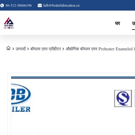
86-512-58666196
hdb@boilerfabrication.cn
घर
उत
उत्पादों
बॉयलर एयर प्रीहीटर
औद्योगिक बॉयलर एयर Preheater Enameled ट्