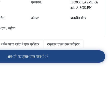
न
प्रमाणन:
ISO9001,ASME,Gr
ade A,SGS,EN
सेट
कीमत:
बातचीत योग्य
 टन / महीना
थर्मल पावर प्लांट में एयर प्रीहेटर
ट्यूबलर टाइप एयर प्रीहेटर
अ
भ
ी
प
ू
छ
त
ा
छ
क
र
े
ं