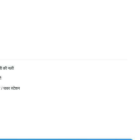
नी की नली
ं
 / पावर स्टेशन