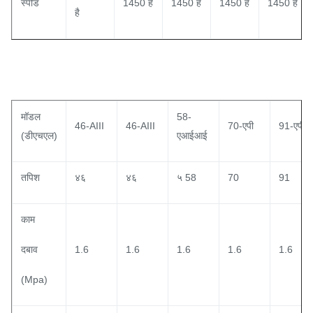
स्पीड
1450 है
1450 है
1450 है
1450 है
है
मॉडल
58-
46-AIII
46-AIII
70-एपी
91-एपी
(डीएचएल)
एआईआई
तपिश
४६
४६
५ 58
70
91
काम
दबाव
1.6
1.6
1.6
1.6
1.6
(Mpa)