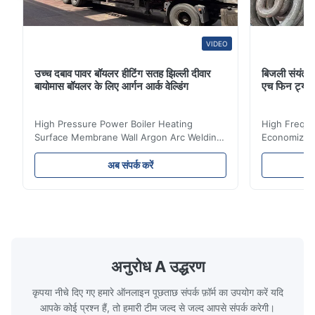
VIDEO
उच्च दबाव पावर बॉयलर हीटिंग सतह झिल्ली दीवार
बिजली संयंत्र 
बायोमास बॉयलर के लिए आर्गन आर्क वेल्डिंग
एच फिन ट्यू
High Pressure Power Boiler Heating
High Freque
Surface Membrane Wall Argon Arc Welding
Economizer 
For Biomass Boiler Product Introduction
Product Des
Water wall panels with pins usually laid
is a device 
अब संपर्क करें
vertically on the inner wall of the furnace
industrial bo
wall, it is mainly used to absorb the radiant
of the flue 
heat emitted by the flame and high-
the feed wa
temperature flue gas in the furnace.It is
fuel consum
the main type of evaporating heating
the flue gas
surface of all kinds of modern boilers and
energy savi
the basic component of boiler water
at the same
अनुरोध A उद्धरण
circulation loop.Because of both cooling
protection 
कृपया नीचे दिए गए हमारे ऑनलाइन पूछताछ संपर्क फ़ॉर्म का उपयोग करें यदि
आपके कोई प्रश्न हैं, तो हमारी टीम जल्द से जल्द आपसे संपर्क करेगी।