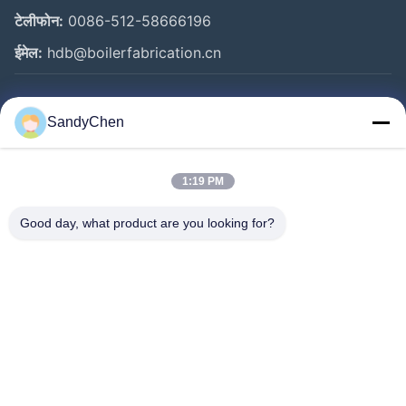
टेलीफोन:
0086-512-58666196
ईमेल:
hdb@boilerfabrication.cn
त्वरित लिंक
SandyChen
घर
उत्पादों
1:19 PM
वीडियो
Good day, what product are you looking for?
हमारे बारे में
कारखाना भ्रमण
गुणवत्ता नियंत्रण
एक उद्धरण का अनुरोध करें
Follow Us