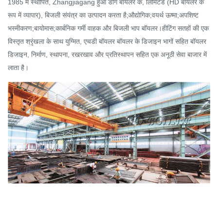
1985 में स्थापित, Zhangjiagang हुआ डोंग बॉयलर कं, लिमिटेड (HD बॉयलर के
रूप में व्यापार), बिजली संयंत्र का उत्पादन करता है;औद्योगिक;वयर्थ ऊष्मा;अपशिष्ट
भस्मीकरण;बायोमास;कार्बनिक गर्मी वाहक और बिजली भाप बॉयलर।हीटिंग सतहों की एक
विस्तृत श्रृंखला के साथ युग्मित, एचडी बॉयलर बॉयलर के डिजाइन भागों सहित बॉयलर
डिजाइन, निर्माण, स्थापना, रखरखाव और प्रतिस्थापन सहित एक अनूठी सेवा बाजार में
लाता है।