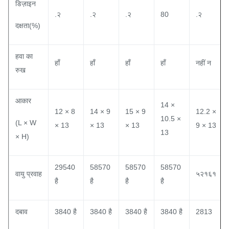
डिज़ाइन
.२
.२
.२
80
.२
दक्षता(%)
हवा का
हाँ
हाँ
हाँ
हाँ
नहीं न
रुख
आकार
14 ×
12 × 8
14 × 9
15 × 9
12.2 ×
10.5 ×
(L × W
× 13
× 13
× 13
9 × 13
13
× H)
29540
58570
58570
58570
वायु प्रवाह
५२१६१
है
है
है
है
दबाव
3840 है
3840 है
3840 है
3840 है
2813