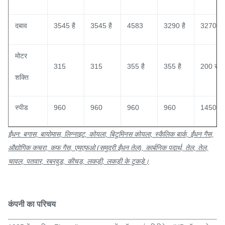
दबाव
3545 है
3545 है
4583
3290 है
3270 है
मोटर
315
315
355 है
355 है
200 रु
शक्ति
स्पीड
960
960
960
960
1450 है
ईंधन: बगास, बायोमास, लिग्नाइट, कोयला, बिटुमिनस कोयला, स्कैलिक बार्क, ईंधन गैस,
औद्योगिक कचरा, कफ गैस, एमएफओ (समुद्री ईंधन तेल), कार्बनिक पदार्थ, तेल, तेल,
चावल, पतवार, रबरवुड, कीचड़, लकड़ी, लकड़ी के टुकड़े।
कंपनी का परिचय