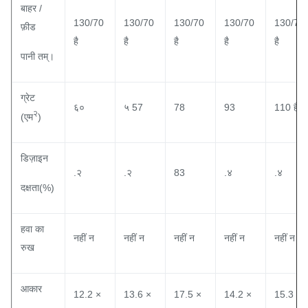
बाहर /
130/70
130/70
130/70
130/70
130/70
फ़ीड
है
है
है
है
है
पानी तम्।
ग्रेट
६०
५ 57
78
93
110 है
२
(एम
)
डिज़ाइन
.२
.२
83
.४
.४
दक्षता(%)
हवा का
नहीं न
नहीं न
नहीं न
नहीं न
नहीं न
रुख
आकार
12.2 ×
13.6 ×
17.5 ×
14.2 ×
15.3 ×