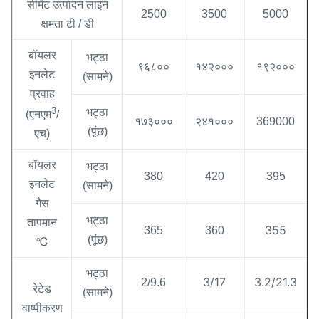
सीमेंट उत्पादन लाइन
2500
3500
5000
क्षमता टी / डी
बॉयलर
भट्ठा
९६८००
१४२०००
१९२०००
इनलेट
(सामने)
प्रवाह
3
भट्ठा
(एनएम
/
१७३०००
२४१०००
369000
(पूंछ)
एच)
बॉयलर
भट्ठा
380
420
395
इनलेट
(सामने)
गैस
भट्ठा
तापमान
355
365
360
(पूंछ)
℃
भट्ठा
3/17
3.2/21.3
2/9.6
रेटेड
(सामने)
वाष्पीकरण