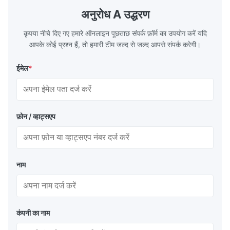
the basic component of boiler water
at the same
अनुरोध A उद्धरण
circulation loop.Because of both cooling
protection 
कृपया नीचे दिए गए हमारे ऑनलाइन पूछताछ संपर्क फ़ॉर्म का उपयोग करें यदि
आपके कोई प्रश्न हैं, तो हमारी टीम जल्द से जल्द आपसे संपर्क करेगी।
ईमेल
*
फ़ोन / व्हाट्सएप
नाम
कंपनी का नाम