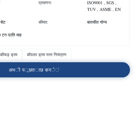
न
प्रमाणन:
ISO9001 , SGS ,
TUV , ASME , EN
सेट
कीमत:
बातचीत योग्य
 टन प्रति माह
कीचड़ ड्रम
बॉयलर ड्रम स्तर नियंत्रण
अ
भ
ी
प
ू
छ
त
ा
छ
क
र
े
ं