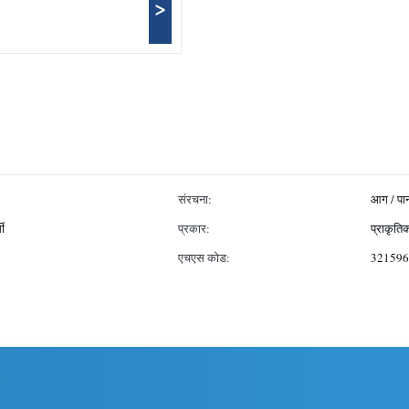
>
संरचना:
आग / पा
मी
प्रकार:
प्राकृति
एचएस कोड:
321596