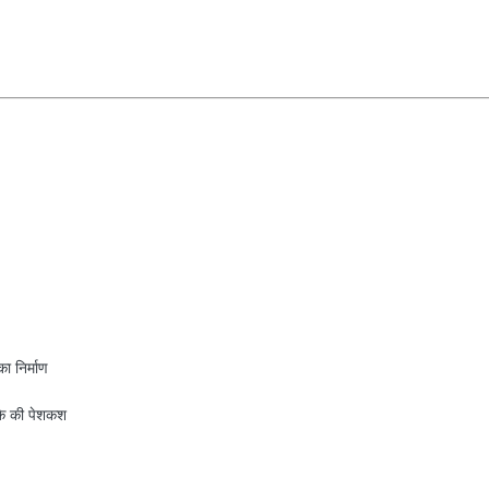
 निर्माण
़के की पेशकश