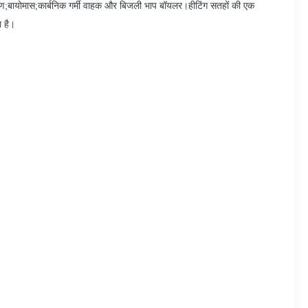
करण;बायोमास;कार्बनिक गर्मी वाहक और बिजली भाप बॉयलर।हीटिंग सतहों की एक
ा है।