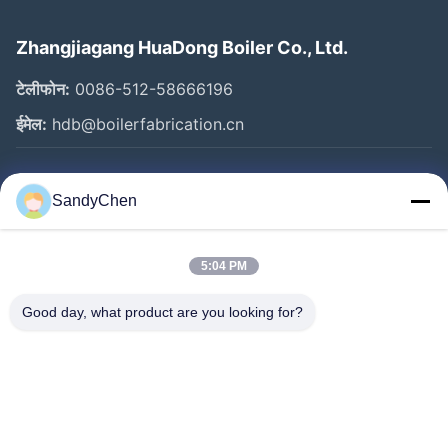
Zhangjiagang HuaDong Boiler Co., Ltd.
टेलीफोन:
0086-512-58666196
ईमेल:
hdb@boilerfabrication.cn
त्वरित लिंक
SandyChen
घर
उत्पादों
5:04 PM
वीडियो
Good day, what product are you looking for?
हमारे बारे में
कारखाना भ्रमण
गुणवत्ता नियंत्रण
एक उद्धरण का अनुरोध करें