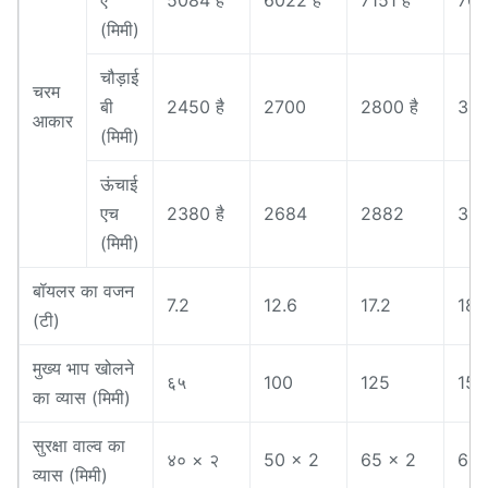
ए
5084 है
6022 है
7151 है
760
(मिमी)
चौड़ाई
चरम
बी
2450 है
2700
2800 है
30
आकार
(मिमी)
ऊंचाई
एच
2380 है
2684
2882
320
(मिमी)
बॉयलर का वजन
7.2
12.6
17.2
18.
(टी)
मुख्य भाप खोलने
६५
100
125
150
का व्यास (मिमी)
सुरक्षा वाल्व का
४० × २
50 × 2
65 × 2
65 
व्यास (मिमी)