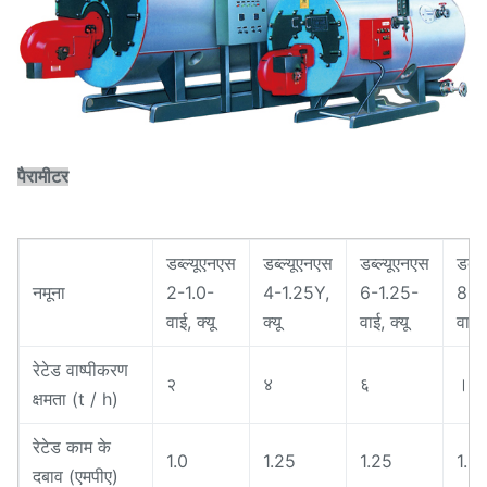
पैरामीटर
डब्ल्यूएनएस
डब्ल्यूएनएस
डब्ल्यूएनएस
डब्ल
नमूना
2-1.0-
4-1.25Y,
6-1.25-
8-1
वाई, क्यू
क्यू
वाई, क्यू
वाई, 
रेटेड वाष्पीकरण
२
४
६
।
क्षमता (t / h)
रेटेड काम के
1.0
1.25
1.25
1.2
दबाव (एमपीए)