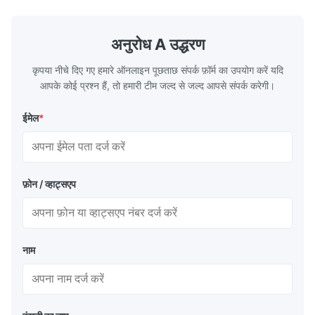
the main type of evaporating heating
the flue gas
surface of all kinds of modern boilers and
energy savi
the basic component of boiler water
at the same
अनुरोध A उद्धरण
circulation loop.Because of both cooling
protection 
कृपया नीचे दिए गए हमारे ऑनलाइन पूछताछ संपर्क फ़ॉर्म का उपयोग करें यदि
आपके कोई प्रश्न हैं, तो हमारी टीम जल्द से जल्द आपसे संपर्क करेगी।
ईमेल
*
फ़ोन / व्हाट्सएप
नाम