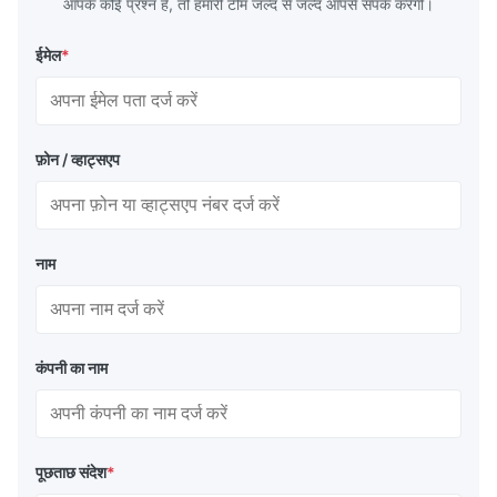
आपके कोई प्रश्न हैं, तो हमारी टीम जल्द से जल्द आपसे संपर्क करेगी।
ईमेल
*
फ़ोन / व्हाट्सएप
नाम
कंपनी का नाम
पूछताछ संदेश
*