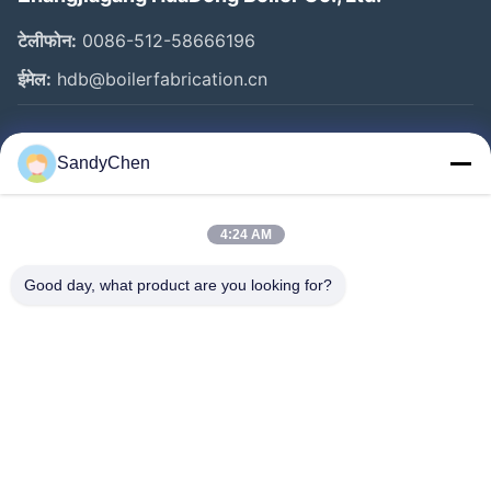
टेलीफोन:
0086-512-58666196
ईमेल:
hdb@boilerfabrication.cn
त्वरित लिंक
SandyChen
घर
उत्पादों
4:24 AM
वीडियो
Good day, what product are you looking for?
हमारे बारे में
कारखाना भ्रमण
गुणवत्ता नियंत्रण
एक उद्धरण का अनुरोध करें