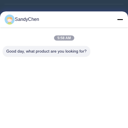
त्वरित लिंक
SandyChen
घर
उत्पादों
5:58 AM
वीडियो
Good day, what product are you looking for?
हमारे बारे में
कारखाना भ्रमण
गुणवत्ता नियंत्रण
एक उद्धरण का अनुरोध करें
Follow Us