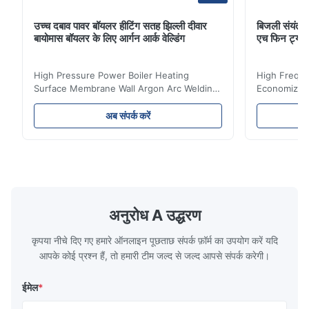
उच्च दबाव पावर बॉयलर हीटिंग सतह झिल्ली दीवार
बिजली संयंत्र 
बायोमास बॉयलर के लिए आर्गन आर्क वेल्डिंग
एच फिन ट्यू
High Pressure Power Boiler Heating
High Freque
Surface Membrane Wall Argon Arc Welding
Economizer 
For Biomass Boiler Product Introduction
Product Des
Water wall panels with pins usually laid
is a device 
अब संपर्क करें
vertically on the inner wall of the furnace
industrial bo
wall, it is mainly used to absorb the radiant
of the flue 
heat emitted by the flame and high-
the feed wa
temperature flue gas in the furnace.It is
fuel consum
the main type of evaporating heating
the flue gas
surface of all kinds of modern boilers and
energy savi
the basic component of boiler water
at the same
अनुरोध A उद्धरण
circulation loop.Because of both cooling
protection 
कृपया नीचे दिए गए हमारे ऑनलाइन पूछताछ संपर्क फ़ॉर्म का उपयोग करें यदि
आपके कोई प्रश्न हैं, तो हमारी टीम जल्द से जल्द आपसे संपर्क करेगी।
ईमेल
*