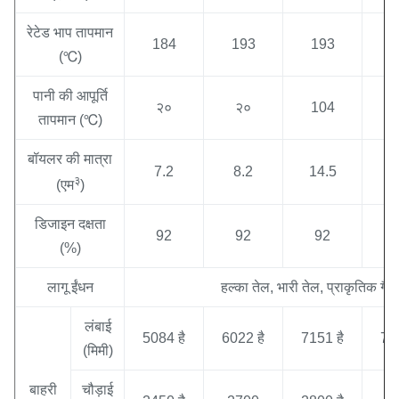
रेटेड भाप तापमान
184
193
193
1
(℃)
पानी की आपूर्ति
२०
२०
104
1
तापमान (℃)
बॉयलर की मात्रा
7.2
8.2
14.5
1
३
(एम
)
डिजाइन दक्षता
92
92
92
(%)
लागू ईंधन
हल्का तेल, भारी तेल, प्राकृतिक ग
लंबाई
5084 है
6022 है
7151 है
760
(मिमी)
बाहरी
चौड़ाई