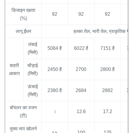
डिजाइन दक्षता
92
92
92
(%)
लागू ईंधन
हल्का तेल, भारी तेल, प्राकृतिक ग
लंबाई
5084 है
6022 है
7151 है
760
(मिमी)
बाहरी
चौड़ाई
2450 है
2700
2800 है
3
आकार
(मिमी)
ऊंचाई
2380 है
2684
2882
320
(मिमी)
बॉयलर का वजन
।
12.6
17.2
1
(टी)
मुख्य भाप खोलने
६५
100
125
1