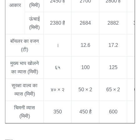
2450 है
2700
2800 है
3
आकार
(मिमी)
ऊंचाई
2380 है
2684
2882
320
(मिमी)
बॉयलर का वजन
।
12.6
17.2
1
(टी)
मुख्य भाप खोलने
६५
100
125
1
का व्यास (मिमी)
सुरक्षा वाल्व का
४० × २
50 × 2
65 × 2
65
व्यास (मिमी)
चिमनी व्यास
350
450 है
600
7
(मिमी)