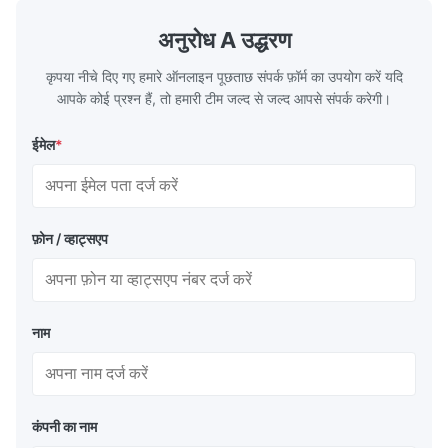
surface of all kinds of modern boilers and
energy savi
the basic component of boiler water
at the same
अनुरोध A उद्धरण
circulation loop.Because of both cooling
protection 
कृपया नीचे दिए गए हमारे ऑनलाइन पूछताछ संपर्क फ़ॉर्म का उपयोग करें यदि
आपके कोई प्रश्न हैं, तो हमारी टीम जल्द से जल्द आपसे संपर्क करेगी।
ईमेल
*
फ़ोन / व्हाट्सएप
नाम
कंपनी का नाम