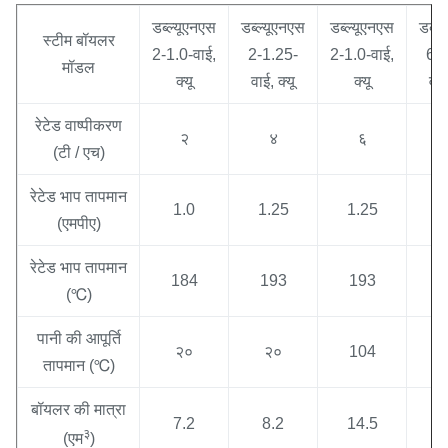
डब्ल्यूएनएस
डब्ल्यूएनएस
डब्ल्यूएनएस
डब्ल
स्टीम बॉयलर
2-1.0-वाई,
2-1.25-
2-1.0-वाई,
6-1
मॉडल
क्यू
वाई, क्यू
क्यू
वाई
रेटेड वाष्पीकरण
२
४
६
(टी / एच)
रेटेड भाप तापमान
1.0
1.25
1.25
1
(एमपीए)
रेटेड भाप तापमान
184
193
193
1
(℃)
पानी की आपूर्ति
२०
२०
104
1
तापमान (℃)
बॉयलर की मात्रा
7.2
8.2
14.5
1
३
(एम
)