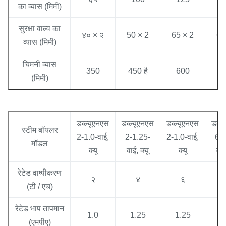
का व्यास (मिमी)
सुरक्षा वाल्व का
४० × २
50 × 2
65 × 2
65
व्यास (मिमी)
चिमनी व्यास
350
450 है
600
7
(मिमी)
डब्ल्यूएनएस
डब्ल्यूएनएस
डब्ल्यूएनएस
डब्ल
स्टीम बॉयलर
2-1.0-वाई,
2-1.25-
2-1.0-वाई,
6-1
मॉडल
क्यू
वाई, क्यू
क्यू
वाई
रेटेड वाष्पीकरण
२
४
६
(टी / एच)
रेटेड भाप तापमान
1.0
1.25
1.25
1
(एमपीए)