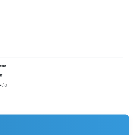
 बचत
ित
 स्टील