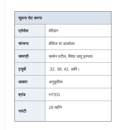
सूचना सेट करना
प्रोसेस
वेल्डिंग
संरचना
क्षैतिज या ऊर्ध्वाधर
सामग्री
कार्बन स्टील, मिश्र धातु इस्पात
ट्यूबों
,32, 38, 42, आदि।
आकार
अनुकूलित
ब्रांड
HTEG
18 महीने
गारंटी