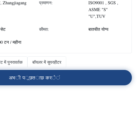
, Zhangjiagang
प्रमाणन:
ISO9001 , SGS ,
ASME "S"
"U",TUV
सेट
कीमत:
बातचीत योग्य
0 टन / महीना
ंट में पुनरावर्तक
बॉयलर में सुपरहीटर
अ
भ
ी
प
ू
छ
त
ा
छ
क
र
े
ं