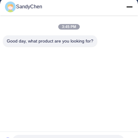
त्वरित लिंक
SandyChen
घर
उत्पादों
3:45 PM
वीडियो
Good day, what product are you looking for?
हमारे बारे में
कारखाना भ्रमण
गुणवत्ता नियंत्रण
एक उद्धरण का अनुरोध करें
Follow Us