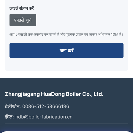
फ़ाइलें संलग्न करें
फ़ाइलें चुनें
आप 5 फ़ाइलों तक अपलोड कर सकते हैं और प्रत्येक फ़ाइल का आकार अधिकतम 10M है।
जमा करें
Zhangjiagang HuaDong Boiler Co., Ltd.
टेलीफोन:
0086-512-58666196
ईमेल:
hdb@boilerfabrication.cn