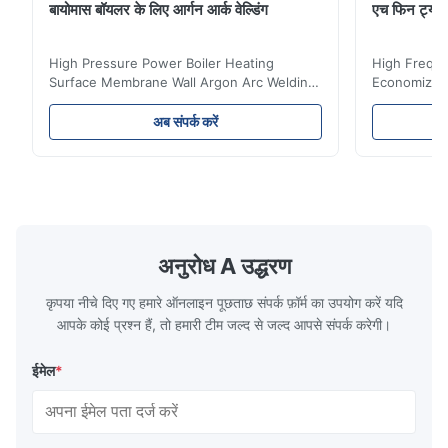
बायोमास बॉयलर के लिए आर्गन आर्क वेल्डिंग
एच फिन ट्यू
High Pressure Power Boiler Heating
High Freque
Surface Membrane Wall Argon Arc Welding
Economizer 
For Biomass Boiler Product Introduction
Product Des
Water wall panels with pins usually laid
is a device 
अब संपर्क करें
vertically on the inner wall of the furnace
industrial bo
wall, it is mainly used to absorb the radiant
of the flue 
heat emitted by the flame and high-
the feed wa
temperature flue gas in the furnace.It is
fuel consum
the main type of evaporating heating
the flue gas
surface of all kinds of modern boilers and
energy savi
the basic component of boiler water
at the same
अनुरोध A उद्धरण
circulation loop.Because of both cooling
protection 
कृपया नीचे दिए गए हमारे ऑनलाइन पूछताछ संपर्क फ़ॉर्म का उपयोग करें यदि
आपके कोई प्रश्न हैं, तो हमारी टीम जल्द से जल्द आपसे संपर्क करेगी।
ईमेल
*