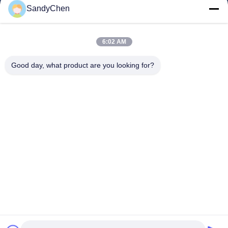
त्वरित लिंक
SandyChen
घर
उत्पादों
6:02 AM
वीडियो
Good day, what product are you looking for?
हमारे बारे में
कारखाना भ्रमण
गुणवत्ता नियंत्रण
एक उद्धरण का अनुरोध करें
Follow Us