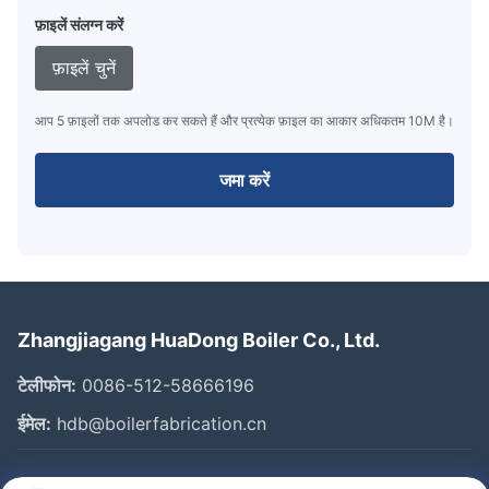
फ़ाइलें संलग्न करें
फ़ाइलें चुनें
आप 5 फ़ाइलों तक अपलोड कर सकते हैं और प्रत्येक फ़ाइल का आकार अधिकतम 10M है।
जमा करें
Zhangjiagang HuaDong Boiler Co., Ltd.
टेलीफोन:
0086-512-58666196
ईमेल:
hdb@boilerfabrication.cn