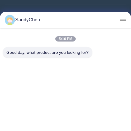
त्वरित लिंक
SandyChen
घर
उत्पादों
5:16 PM
वीडियो
Good day, what product are you looking for?
हमारे बारे में
कारखाना भ्रमण
गुणवत्ता नियंत्रण
एक उद्धरण का अनुरोध करें
Follow Us