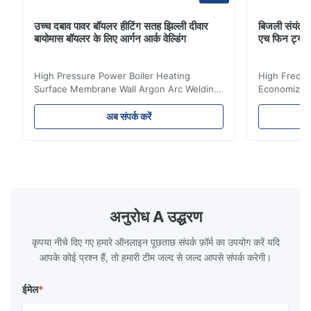
उच्च दबाव पावर बॉयलर हीटिंग सतह झिल्ली दीवार
बिजली संयंत्र 
बायोमास बॉयलर के लिए आर्गन आर्क वेल्डिंग
एच फिन ट्यू
High Pressure Power Boiler Heating
High Freque
Surface Membrane Wall Argon Arc Welding
Economizer 
For Biomass Boiler Product Introduction
Product Des
Water wall panels with pins usually laid
is a device 
अब संपर्क करें
vertically on the inner wall of the furnace
industrial bo
wall, it is mainly used to absorb the radiant
of the flue 
heat emitted by the flame and high-
the feed wa
temperature flue gas in the furnace.It is
fuel consum
the main type of evaporating heating
the flue gas
surface of all kinds of modern boilers and
energy savi
the basic component of boiler water
at the same
अनुरोध A उद्धरण
circulation loop.Because of both cooling
protection 
कृपया नीचे दिए गए हमारे ऑनलाइन पूछताछ संपर्क फ़ॉर्म का उपयोग करें यदि
आपके कोई प्रश्न हैं, तो हमारी टीम जल्द से जल्द आपसे संपर्क करेगी।
ईमेल
*