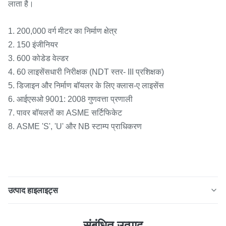
लाता है।
1. 200,000 वर्ग मीटर का निर्माण क्षेत्र
2. 150 इंजीनियर
3. 600 कोडेड वेल्डर
4. 60 लाइसेंसधारी निरीक्षक (NDT स्तर- III प्रशिक्षक)
5. डिजाइन और निर्माण बॉयलर के लिए क्लास-ए लाइसेंस
6. आईएसओ 9001: 2008 गुणवत्ता प्रणाली
7. पावर बॉयलरों का ASME सर्टिफिकेट
8. ASME 'S', 'U' और NB स्टाम्प प्राधिकरण
उत्पाद हाइलाइट्स
वॉटर हीट सुपरहीटर और रेहटर बॉयलर पार्ट हीट एक्सचेंजर रिप्लेसमेंट
संबंधित उत्पाद
उत्पाद वर्णन अमेरिका से उन्नत उपकरण 1. सतह दोष का निरीक्षण निरीक्षण