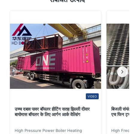
2. भीतरी पक्ष निरीक्षण, सहित सतह दरार, छीलने, खींच, खरोंच, गड्ढ़े और
धक्कों, धब्बे और जंग दोष है पूर्वाभ्यास के उपयोग से पॉवर स्टेशन के ताप
की शक्ति में सुधार हो सकता ...
VIDEO
उच्च दबाव पावर बॉयलर हीटिंग सतह झिल्ली दीवार
बिजली संयंत्र 
बायोमास बॉयलर के लिए आर्गन आर्क वेल्डिंग
एच फिन ट्यू
High Pressure Power Boiler Heating
High Freque