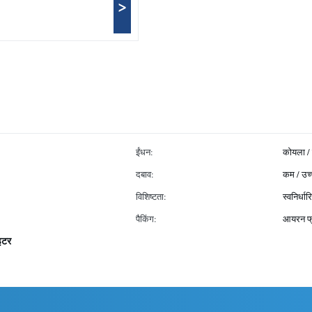
>
ईंधन:
कोयला / ग
दबाव:
कम / उच्
विशिष्टता:
स्वनिर्धार
पैकिंग:
आयरन फ्
ाइटर