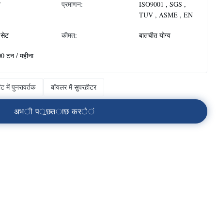
न
प्रमाणन:
ISO9001 , SGS ,
TUV , ASME , EN
सेट
कीमत:
बातचीत योग्य
0 टन / महीना
ंट में पुनरावर्तक
बॉयलर में सुपरहीटर
अ
भ
ी
प
ू
छ
त
ा
छ
क
र
े
ं