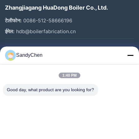
Zhangjiagang HuaDong Boiler Co., Ltd.
टेलीफोन:
0086-512-58666196
ईमेल:
hdb@boilerfabrication.cn
त्वरित लिंक
SandyChen
घर
उत्पादों
1:40 PM
वीडियो
Good day, what product are you looking for?
हमारे बारे में
कारखाना भ्रमण
गुणवत्ता नियंत्रण
एक उद्धरण का अनुरोध करें