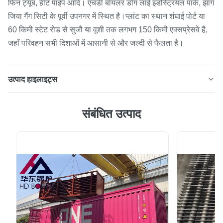
फिन ट्यूब, हीट पाइप आदि। एचडी बॉयलर डोंग लाई इंडस्ट्रियल पार्क, झांग
जिया गैंग सिटी के पूर्वी उपनगर में स्थित है।प्लांट का स्थान शंघाई पोर्ट या
60 किमी स्टेट रोड से सुजौ या वूशी तक लगभग 150 किमी एक्सप्रेसवे है,
जहाँ परिवहन सभी दिशाओं में आसानी से और जल्दी से फैलता है।
उत्पाद हाइलाइट्स
सुपरहीटेड और संतृप्त स्टीम बॉयलर ड्रम 100 मिमी मोटाई एएसएमई
संबंधित उत्पाद
मानक का उत्पादन करें उत्पाद वर्णन स्टीम ड्रम पानी-ट्यूब बॉयलर की एक
मानक विशेषता है।यह पानी के नलियों के ऊपरी सिरे पर पानी / भाप का
भंडार है।ड्रम पानी की ट्यूबों में उत्पन्न भाप को संग्रहीत करता है और
भाप / पानी के मिश्रण के लिए एक चरण-विभा...