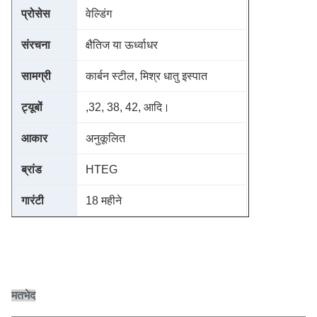
प्रोसेस
वेल्डिंग
संरचना
क्षैतिज या ऊर्ध्वाधर
सामग्री
कार्बन स्टील, मिश्र धातु इस्पात
ट्यूबों
,32, 38, 42, आदि।
आकार
अनुकूलित
ब्रांड
HTEG
गारंटी
18 महीने
मतभेद