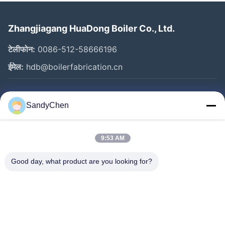
Zhangjiagang HuaDong Boiler Co., Ltd.
टेलीफोन:
0086-512-58666196
ईमेल:
hdb@boilerfabrication.cn
त्वरित लिंक
SandyChen
घर
उत्पादों
9:53 AM
वीडियो
Good day, what product are you looking for?
हमारे बारे में
कारखाना भ्रमण
गुणवत्ता नियंत्रण