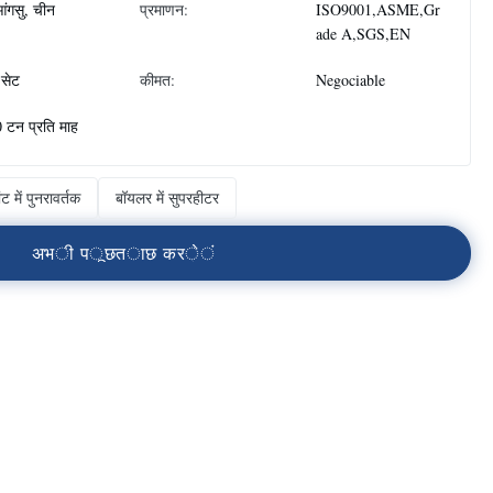
ंगसु, चीन
प्रमाणन:
ISO9001,ASME,Gr
ade A,SGS,EN
सेट
कीमत:
Negociable
 टन प्रति माह
ंट में पुनरावर्तक
बॉयलर में सुपरहीटर
अ
भ
ी
प
ू
छ
त
ा
छ
क
र
े
ं