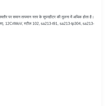
 आमतौर पर समान तापमान स्तर के सुपरहीटर की तुलना में अधिक होता है।
ाहरण के लिए, 12CrlMoV, स्टील 102, sa213-t91, sa213-tp304, sa213-