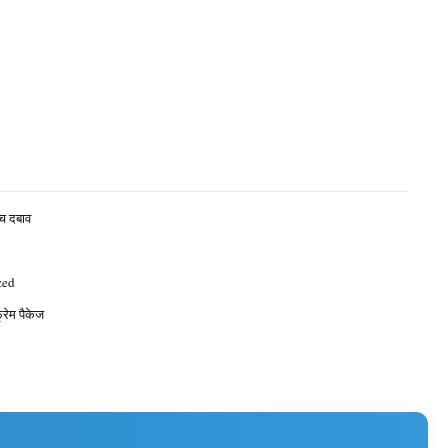
च दबाव
zed
रेम पैकेज