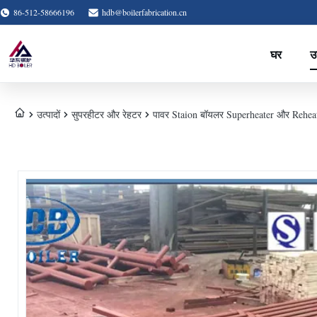
86-512-58666196
hdb@boilerfabrication.cn
घर
उत
उत्पादों
सुपरहीटर और रेहटर
पावर Staion बॉयलर Superheater और Reheate