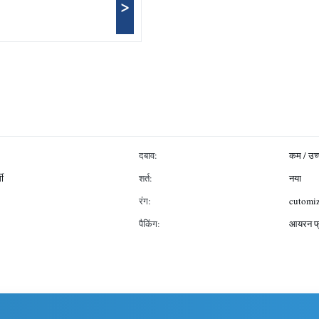
>
दबाव:
कम / उच्
मी
शर्त:
नया
रंग:
cutomi
पैकिंग:
आयरन फ्